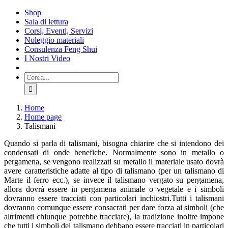
Salta
Shop
al
Sala di lettura
contenuto
Corsi, Eventi, Servizi
Noleggio materiali
Consulenza Feng Shui
I Nostri Video
Cerca
per:
Home
Home page
Talismani
Quando si parla di talismani, bisogna chiarire che si intendono dei
condensati di onde benefiche. Normalmente sono in metallo o
pergamena, se vengono realizzati su metallo il materiale usato dovrà
avere caratteristiche adatte al tipo di talismano (per un talismano di
Marte il ferro ecc.), se invece il talismano vergato su pergamena,
allora dovrà essere in pergamena animale o vegetale e i simboli
dovranno essere tracciati con particolari inchiostri.Tutti i talismani
dovranno comunque essere consacrati per dare forza ai simboli (che
altrimenti chiunque potrebbe tracciare), la tradizione inoltre impone
che tutti i simboli del talismano debbano essere tracciati in particolari