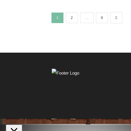
1
2
…
9