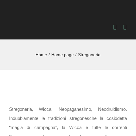
Salta
al
contenuto
Home
Home page
Stregoneria
Stregoneria, Wicca, Neopaganesimo, Neodruidismo.
Indubbiamente le tradizioni stregonesche la cosiddetta
“magia di campagna”, la Wicca e tutte le correnti