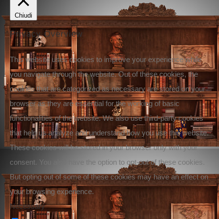
Chiudi
Privacy Overview
This website uses cookies to improve your experience while
you navigate through the website. Out of these cookies, the
cookies that are categorized as necessary are stored on your
browser as they are essential for the working of basic
functionalities of the website. We also use third-party cookies
that help us analyze and understand how you use this website.
These cookies will be stored in your browser only with your
consent. You also have the option to opt-out of these cookies.
But opting out of some of these cookies may have an effect on
your browsing experience.
Necessary