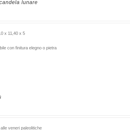
candela lunare
10 x 11,40 x 5
ile con finitura elegno o pietra
s
 alle veneri paleolitiche