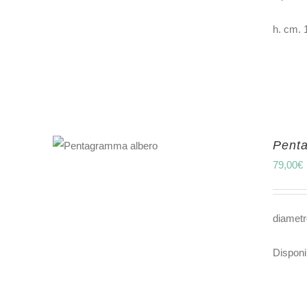
h. cm. 
Pent
79,00
€
diametr
Disponib