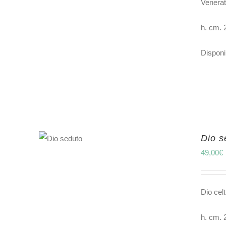
Venerat
h. cm. 
Disponib
Dio s
49,00
€
Dio celt
h. cm. 